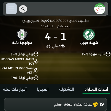
السبت 9 ماي 2026
16:00
جيجل (حسين رويبح)
وسط شرق
الجولة 30
4
-
1
شبيبة جيجل
مولودية باتنة
حساني لؤي
شريك مولود (73')
ريغي نوفل (23')
HOGGAS ABDELHAFID
(50')
RAHMOUN Riad Wael
(63')
ريغي نوفل (79')
أحداث المباراة
التشكيلة
الميديا
أخبار ذات صلة
19'
بطاقة صفراء لعياش هيثم