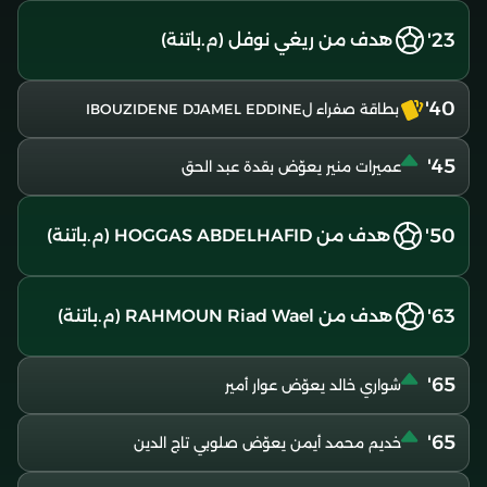
23'
هدف من ريغي نوفل (م.باتنة)
40'
بطاقة صفراء لIBOUZIDENE DJAMEL EDDINE
45'
عميرات منير يعوّض بقدة عبد الحق
50'
هدف من HOGGAS ABDELHAFID (م.باتنة)
63'
هدف من RAHMOUN Riad Wael (م.باتنة)
65'
شواري خالد يعوّض عوار أمير
65'
خديم محمد أيمن يعوّض صلوبي تاج الدين