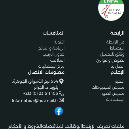
الرابطة
المنافسات
عن الرابطة
الأندية
الإنضباط
الرزنامة و النتائج
وثائق للتحميل
جدول الترتيب
نصوص و قوانين
الملاعب
اتصل بنا
مركز الإحصائيات
الإعلام
معلومات الاتصال
الأخبار
554 برج الأسواق الجوهرة،
معرض الفيديوهات
بلوزداد، الجزائر
معرض الصور
+213 (0) 23 511 105
الإعتمادات
lnfamateur@hotmail.fr
ملفات تعريف الإرتباط
الوظائف
المناقصات
الشروط و الأحكام