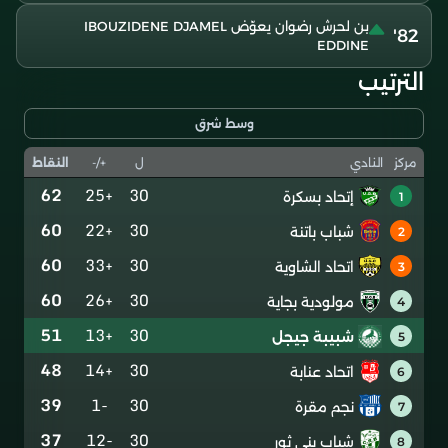
بن لحرش رضوان يعوّض IBOUZIDENE DJAMEL
82'
EDDINE
الترتيب
وسط شرق
ل
+/-
النقاط
مركز
النادي
62
+25
30
إتحاد بسكرة
1
60
+22
30
شباب باتنة
2
60
+33
30
اتحاد الشاوية
3
60
+26
30
مولودية بجاية
4
51
+13
30
شبيبة جيجل
5
48
+14
30
اتحاد عنابة
6
39
-1
30
نجم مقرة
7
37
-12
30
شباب بني ثور
8