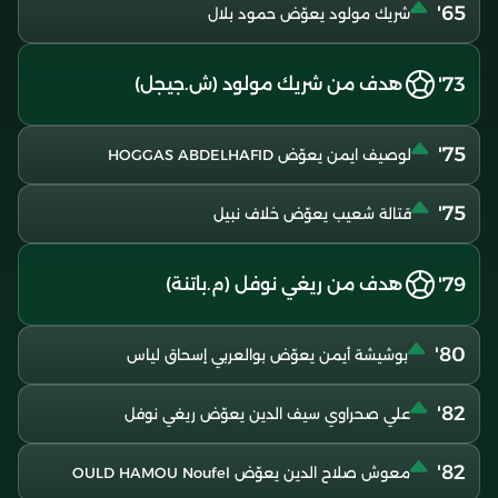
65'
شريك مولود يعوّض حمود بلال
73'
هدف من شريك مولود (ش.جيجل)
75'
لوصيف ايمن يعوّض HOGGAS ABDELHAFID
75'
قتالة شعيب يعوّض خلاف نبيل
79'
هدف من ريغي نوفل (م.باتنة)
80'
بوشيشة أيمن يعوّض بوالعربي إسحاق لياس
82'
علي صحراوي سيف الدين يعوّض ريغي نوفل
82'
معوش صلاح الدين يعوّض OULD HAMOU Noufel