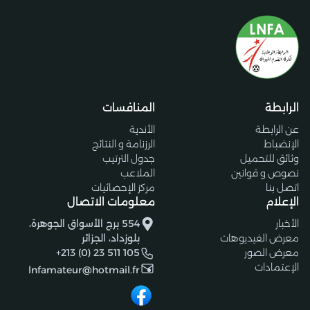
الرابطة
المنافسات
عن الرابطة
الأندية
الإنضباط
الرزنامة و النتائج
وثائق للتحميل
جدول الترتيب
نصوص و قوانين
الملاعب
اتصل بنا
مركز الإحصائيات
الإعلام
معلومات الاتصال
الأخبار
554 برج الأسواق الجوهرة،
معرض الفيديوهات
بلوزداد، الجزائر
معرض الصور
+213 (0) 23 511 105
الإعتمادات
lnfamateur@hotmail.fr