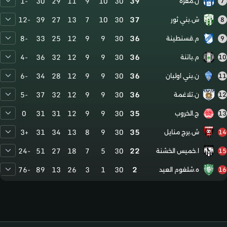
-1
30
29
11
9
10
30
39
7
ن.مقرة
-12
39
27
13
7
10
30
37
8
ش.بني ثور
-8
33
25
12
9
9
30
36
9
م.قسنطينة
-4
36
32
12
9
9
30
36
10
م.باتنة
-6
34
28
12
9
9
30
36
11
ن.بني اولبان
-5
37
32
12
9
9
30
36
12
ن.تلاغمة
0
31
31
12
9
9
30
35
13
ج.الخروب
+3
31
34
13
8
9
30
35
14
ش.برج منايل
-24
51
27
18
7
5
30
22
15
ا.خميس الخشنة
-76
89
13
26
3
1
30
2
16
ه.شلغوم العيد