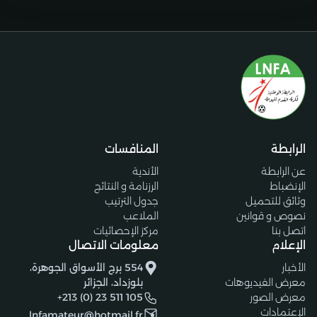
الرابطة
المنافسات
عن الرابطة
الأندية
الإنضباط
الرزنامة و النتائج
وثائق للتحميل
جدول الترتيب
نصوص و قوانين
الملاعب
اتصل بنا
مركز الإحصائيات
الإعلام
معلومات الاتصال
الأخبار
554 برج الأسواق الجوهرة،
معرض الفيديوهات
بلوزداد، الجزائر
معرض الصور
+213 (0) 23 511 105
الإعتمادات
lnfamateur@hotmail.fr