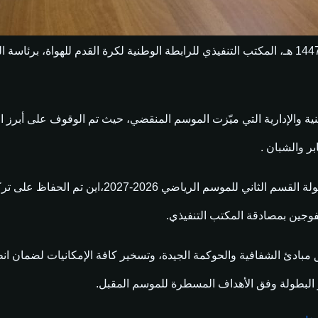
اجتمع، اليوم الخميس 11 جوان 2026 الموافق لـ 25 ذو الحجة 1447 هـ، المكتب التنفيذي للرابطة
ية والإدارية التي ميّزت الموسم المنقضي، حيث تم الوقوف على أبرز 
ر والشبان .
كما تناول أعضاء المكتب التنفيذي ملف إعداد تشكيل
لفوجين بمصادقة المكتب التنفيذي.
مبادئ الشفافية والحوكمة الجيدة، وتسخير كافة الإمكانيات لضمان انط
ر البطولة وفق الأهداف المسطرة للموسم المقبل.