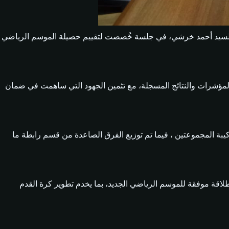
 الوطنية لكرة القدم للهواة، برئاسة السيد أحمد خرشي، في جلسة خُصصت لتقييم حصيلة الموسم الرياضي
المؤشرات والنتائج المسجلة، مع تثمين الجهود التي ساهمت في ضمان
ة أفواج بطولة القسم الثاني للموسم الرياضي 2026-2027،اين تم الحفاظ على تركيبة المجموعتين ، فيما تم توزيع الفرق الصاعدة من قسم رابطة ما
لاقة موفقة للموسم الرياضي الجديد، بما يخدم تطوير كرة القدم