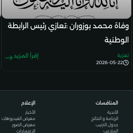
وفاة محمد بوزوران :تعازي رئيس الرابطة
الوطنية
تعزية
إقرأ المزيد
2026-05-22
المنافسات
الإعلام
الأندية
الأخبار
الرزنامة و النتائج
معرض الفيديوهات
جدول الترتيب
معرض الصور
الملاعب
الإعتمادات