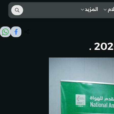
لام
المزيد