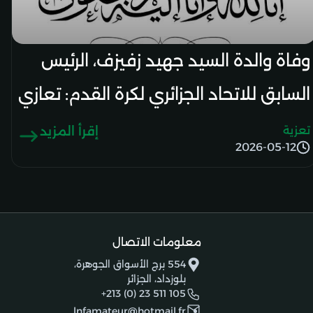
وفاة والدة السيد جهيد زفيزف، الرئيس
السابق للاتحاد الجزائري لكرة القدم: تعازي
رئيس الرابطة الوطنية
تعزية
إقرأ المزيد
2026-05-12
معلومات الاتصال
554 برج الأسواق الجوهرة،
بلوزداد، الجزائر
+213 (0) 23 511 105
lnfamateur@hotmail.fr